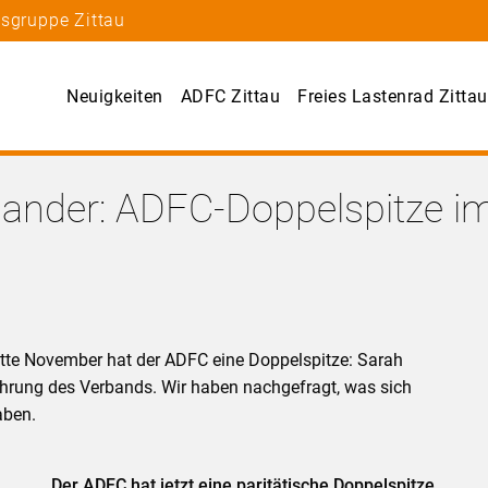
tsgruppe Zittau
Neuigkeiten
ADFC Zittau
Freies Lastenrad Zittau
nander: ADFC-Doppelspitze im
te November hat der ADFC eine Doppelspitze: Sarah
ührung des Verbands. Wir haben nachgefragt, was sich
aben.
Der ADFC hat jetzt eine paritätische Doppelspitze.