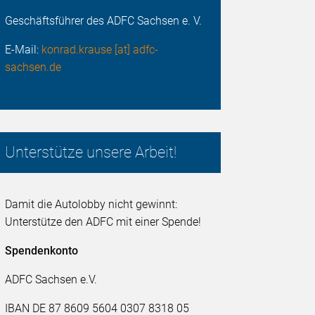
Geschäftsführer des ADFC Sachsen e. V.
E-Mail:
konrad.krause [at] adfc-
sachsen.de
Unterstütze unsere Arbeit!
Damit die Autolobby nicht gewinnt:
Unterstütze den ADFC mit einer Spende!
Spendenkonto
ADFC Sachsen e.V.
IBAN DE 87 8609 5604 0307 8318 05