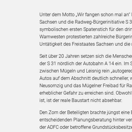
Unter dem Motto „Wir fangen schon mal an“
Sachsen und die Radweg-Bürgerinitiative S 
symbolischen ersten Spatenstich für den dr
Warnwesten protestierten zahlreiche Bürger
Untätigkeit des Freistaates Sachsen und die 
Seit über 20 Jahren setzen sich die Mensch
der S 31 nördlich der Autobahn A 14 ein. Im
zwischen Mügeln und Leisnig rein „autogere
Autos auf dem Abschnitt deutlich schneller, 
Neusornzig und das Mügelner Freibad für Rad
erheblicher Gefahr zu erreichen sind. Obwoh
ist, ist der reale Baustart nicht absehbar.
Den Zorn der Beteiligten brachte jüngst ein
entscheidenden Planungsberatung hinter ver
der ADFC oder betroffene Grundstücksbesitze