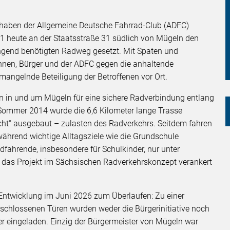
 haben der Allgemeine Deutsche Fahrrad-Club (ADFC)
31 heute an der Staatsstraße 31 südlich von Mügeln den
ingend benötigten Radweg gesetzt. Mit Spaten und
innen, Bürger und der ADFC gegen die anhaltende
mangelnde Beteiligung der Betroffenen vor Ort.
en in und um Mügeln für eine sichere Radverbindung entlang
 Sommer 2014 wurde die 6,6 Kilometer lange Trasse
cht“ ausgebaut – zulasten des Radverkehrs. Seitdem fahren
während wichtige Alltagsziele wie die Grundschule
fahrende, insbesondere für Schulkinder, nur unter
l das Projekt im Sächsischen Radverkehrskonzept verankert
e Entwicklung im Juni 2026 zum Überlaufen: Zu einer
schlossenen Türen wurden weder die Bürgerinitiative noch
r eingeladen. Einzig der Bürgermeister von Mügeln war