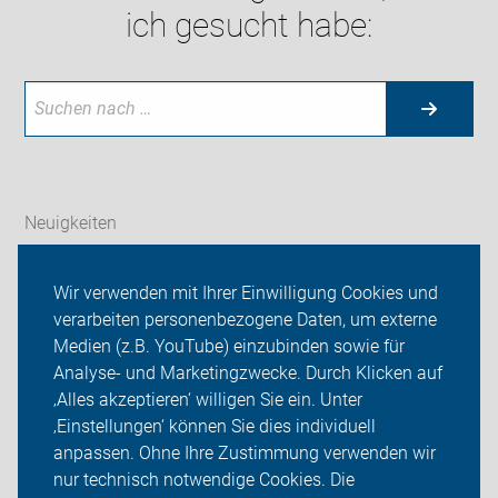
ich gesucht habe:
Neuigkeiten
ADFC Zittau
Wir verwenden mit Ihrer Einwilligung Cookies und
verarbeiten personenbezogene Daten, um externe
Freies Lastenrad Zittau
Medien (z.B. YouTube) einzubinden sowie für
Analyse- und Marketingzwecke. Durch Klicken auf
Sei dabei
‚Alles akzeptieren‘ willigen Sie ein. Unter
Presse
‚Einstellungen‘ können Sie dies individuell
anpassen. Ohne Ihre Zustimmung verwenden wir
Login
nur technisch notwendige Cookies. Die